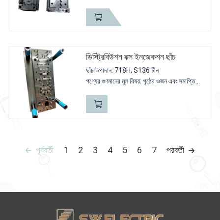
সংক্ষিপ্ত বিবরণ: এটি বড় প্রয়োজনের জন্য। আমাদের
প্রতিটি অংশের জন্য আরও পিস ডিজাইন করতে হবে
ডিস্ট্রিবিউশন বক্স ইনজেকশন ছাঁচ
ছাঁচ উপাদান: 718H, S136 চীন
পণ্যের গুণমানের মূল বিষয়: পৃষ্ঠের ওজন এবং সমাপ্তি
সংক্ষিপ্ত বিবরণ: এটি এই পণ্যগুলির জন্য একটি সিরিজ
মডেল, ছাঁচটি আকারের মিলের উপর ভাল নিয়ন্ত্রণ হওয়া
উচিত, এটি...
পূর্ববর্তী
1
2
3
4
5
6
7
পরবর্তী