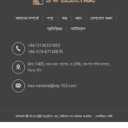
আমাদের সম্পর্কে
পণ্য
খবর
জ্ঞান
যোগাযোগ করুন
প্রতিক্রিয়া
সাইটম্যাপ
+8613136331853
+86-574-87130870
Rm.1405, হ্যায় গুয়াং প্রাসাদ, নং.298, ঝোংশান পশ্চিম রাস্তা,
নিংবো, চীন
neo-national@vip.163.com
কপিরাইট © নিংবো SW বৈদ্যুতিক কোং, লিমিটেড সব অধিকার সংরক্ষিত
গোপনীয়তা সেটিং