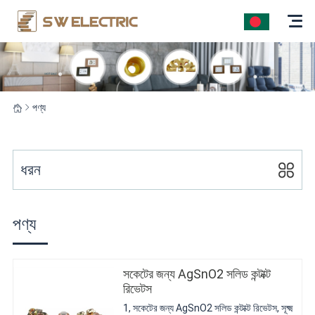
পণ্য
ধরন
পণ্য
সকেটের জন্য AgSnO2 সলিড কন্টাক্ট
রিভেটস
1, সকেটের জন্য AgSnO2 সলিড কন্টাক্ট রিভেটস, সূক্ষ্ম