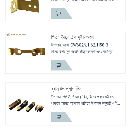
গ্রেড এবং সমাপ্তি আকার
সংক্ষিপ্ত বিবরণ: বৈদ্যুতিক ক্ষেত্রের আইটেম, ছাঁচ এবং
টুলিংয়ের উপর বড় বিনিয়োগ।
পিতল বৈদ্যুতিক সুইচ অংশ
উপাদান: ব্রাস, CW602N, H62, H58-3
মানের উপর মূল পয়েন্ট: তীক্ষ্ণ অবস্থা এবং সমাপ্তি
সংক্ষিপ্ত বিবরণ: বেস অংশ কাজ থেকে চলন্ত অংশ এবং
sliver যোগাযোগ সঙ্গে সংযোগকারী অংশ সমর্থন
ব্রাস টপ প্লাগ পিন
উপাদান: H62, পিতল। কিছু বিশেষ প্রয়োজনীয়তা
থাকলে, আমরা আপনার পাঠানো উপাদান অনুযায়ী এটি
তৈরি করব। সমাপ্তির পরে, আমরা ফিনশেড অংশ এবং
বর্জ্য উপাদান আপনার কাছে পাঠাব। এছাড়াও বর্জ্য
পদার্থের জন্য,...