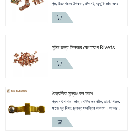
পৃষ্ঠ, উচ্চ-মানের উপকরণ, টেকসই, অ্যান্টি-জারা এবং
জারা-প্রতিরোধী 2, সকেটের জন্য AgSnO2 সলিড
কন্টাক্ট রিভেটগুলি উন্নত প্রযুক্তি এবং প্রযুক্তি...
সুইচ জন্য সিলভার যোগাযোগ Rivets
বৈদ্যুতিক মুদ্রাঙ্কন অংশ
প্রধান উপাদান: লোহা, স্টেইনলেস স্টীল, তামা, পিতল;
মানের মূল বিষয়: চূড়ান্ত সমাপ্তির অবস্থা। আকার
সহনশীলতা&উপাদান গ্রেড;
সংক্ষিপ্ত বিবরণ: আমরা আপনার নমুনা&অঙ্কন থেকে
এটি অনুলিপি করব। খসড়া...